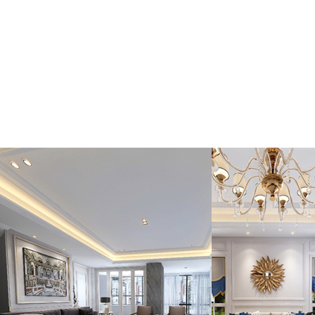
小蝌蚪视频黄色破解版
亮面黄版小蝌